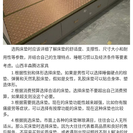
选购床垫时应该详细了解床垫的舒适度、支撑性、尺寸大小和耐
用性等参数，并结合自己的生理特点、睡眠习惯以及经济条件等要素
考虑。山西丰森腾达家具
1.根据性别和体形选择床垫。如果是男性可以选择睡偏硬点的棕
垫、弹簧和天然乳胶床垫，假如是女性，乳胶床垫可以贴合身体、塑
造体形。
2.根据消费预算选择合适的床垫。选择床垫不要超出自己消费预
算，如果超支则没这个必要。
3.根据需要挑选床垫。现在的床垫功能性越来越强，比如你有酸
痛疲劳等症状，可以选择有按摩功能的床垫，现在这种床垫也比较
多。
4.根据挑选床垫。市面上各种的床垫琳琅满目，往往会让人无所
适从。那么买床垫时选择床垫。因为大往往代表着高品质和良好的售
后服务，不容易买到劣质床垫，或者遇到出现问题找不到人解决的状