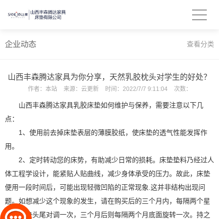
企业动态
查看分类
山西丰森腾达家具为你分享，天然乳胶枕头对学生的好处？
作者：
本站
来源：
云更新
时间：
2022/7/7 9:11:04
次数：
山西丰森腾达家具乳胶床垫如何维护与保养，需要注意以下几
点：
1、使用前去掉床垫表层的薄膜胶纸，使床垫的透气性能发挥作
用。
2、定时转动您的床势，有助减少日常的损耗。床垫垫料乃经过人
体工程学设计，能紧贴人贴曲线，减少身体承受的压力。故此，床垫
便用一段时间后，可能出现轻微凹陷的正常现象.这并非结构出现问
题。如想减少这个现象的发生，请在购买后的三个月内，每隔两个星
期将床垫头尾对调一次，三个月后则每隔两个月底面旋转一次。持之