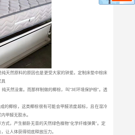
是纯天然原料的原因也是更受大家的钟爱。定制床垫中棕床
家具
，纯天然没害。而那样制做的椰棕，叫
“
3E
环境保护棕”。透
做成的椰棕，这类椰棕很有可能会甲醛浓度超标，且在湿冷
室内甲醛无胶水。
序方式，产生躺卧无音的天然绿色植物
“化学纤维弹黄”。定
合，让人体获得彻底释放压力。