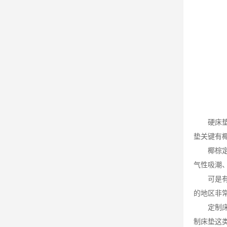
硬床
垫关键有
椰棕
气性吸潮
可是
的地区非
定制
制床垫这