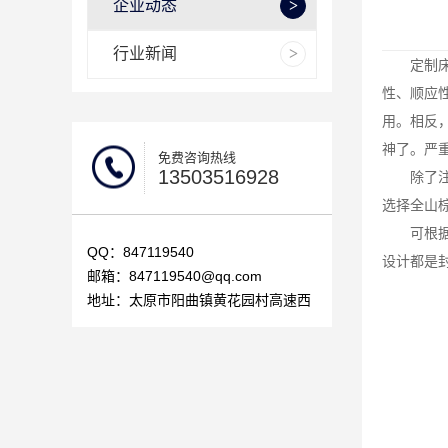
企业动态
行业新闻
定制
性、顺应
用。相反
神了。严
免费咨询热线
13503516928
除了
选择全山
可根
QQ：847119540
设计都是
邮箱：847119540@qq.com
地址：太原市阳曲镇黄花园村高速西