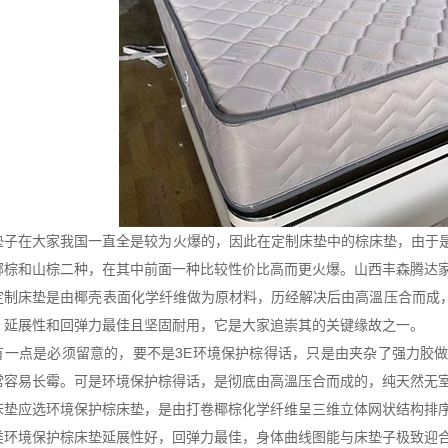
垫子在大家我国一直全是较为火爆的，因此在定制床垫中的棕床垫，由于
椰棕和山棕二种，在其中前面一种比较性价比高而更火爆。山西丰森腾达
定制床垫是由椰壳表面化学纤维做为原材料，历经解决后由高溫压合而成
、延展性和回弹力最佳且坚固耐用，它是大家追崇其的关键缘故之一。
有一点是必须留意的，要不是
3E
环境保护棕得话，只是由夹杂了强力胶
常容易长霉。可是环境保护棕得话，是彻底由高溫压合而成的，纯天然无
床垫应选环境保护棕床垫，是由打卷椰棕化学纤维呈三维立体网状结构排
类环境保护棕床垫延展性好，回弹力最佳，身体曲线图能与床垫子极致迎